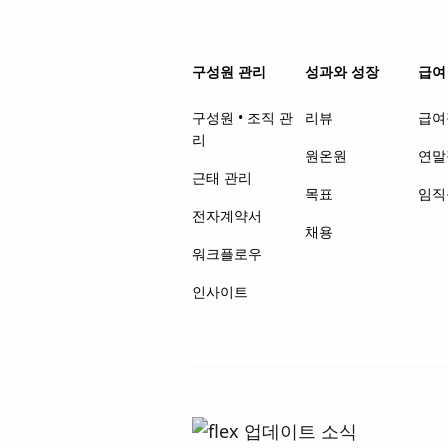
구성원 관리
성과와 성장
급여 
구성원 • 조직 관
리뷰
급여
리
원온원
연말
근태 관리
목표
임직
전자계약서
채용
워크플로우
인사이트